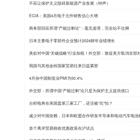
不应让保护主义阻碍新能源产业发展（钟声）
ECIA：美国4月电子元件销售信心大增
商务部回应所谓“产能过剩论”：毫无道理，完全站不住脚
日本主要电子零部件企业预计2024财年业绩增长
美欲对中国“关键战略”行业加税！外交部：敦促美方取消全部
我国与其他金砖国家贸易往来日益紧密
4月份中国制造业PMI为50.4%
外交部：所谓中国“产能过剩”论只是为保护主义提供借口
台积电将在美国盖第三家工厂，还没被“坑”怕？
减少对中国依赖，日本和欧盟合作研发半导体和电动汽车电池
首个离岸贸易税收优惠政策在沪试点