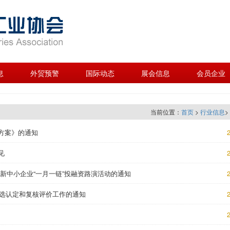
息
外贸预警
国际动态
展会信息
会员企业
当前位置：
首页
>
行业信息
>
方案》的通知
2
见
2
新中小企业“一月一链”投融资路演活动的通知
2
遴选认定和复核评价工作的通知
2
2